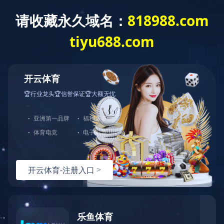
人才招聘
德才兼备 以德为先 人尽其才 有为有位
人才是企业发展的重要保障。德才兼备、以德为先是集团公司
的人才标准。人尽其才、有为有位是集团公司的用人准则。集
团公司严格执行领导干部任用 “三个不吃亏”原则，即不让综合
素质高的人吃亏，不让干事的人吃亏，不让老实人吃亏。做到
“四重四不”用干部，“四个不唯”选人才。四重，即重品德、重
知识、重能力、重业绩；四不，即不分籍贯、不讲关系、不论
从何单位调入、不搞以人划线；四个不唯，即不唯学历、不唯
职称、不唯资历、不唯身份，建立公平的选人用人机制，实现
“以人选人”向“以制度选人”的转变，让员工人尽其才、才尽其
用，在企业发展中实现梦想、精彩人生。