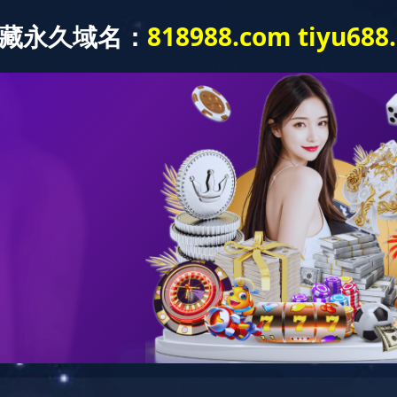
开元(中国)
关于鲁泰
企业党建
新闻中心