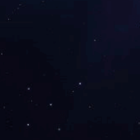
<<
<
企业子站
太平煤矿
鲁泰环保建材
鹿洼煤矿
鲁泰矿业
鲁泰化学
鲁泰物流
鲁泰热电
石墨烯研发中心