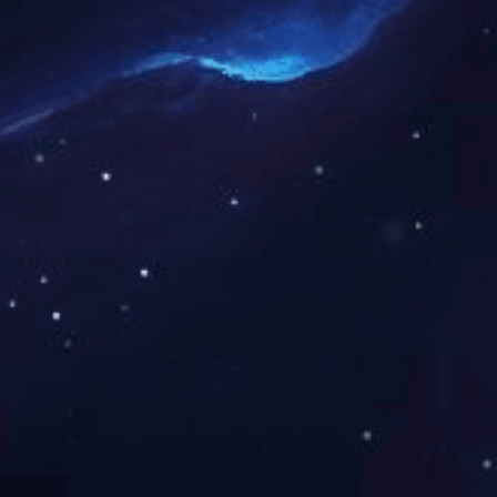
03
鹿洼煤矿开展 “赓续红色精
书分享活动
2025-09
为深切缅怀革命先辈的光辉事迹，传承
赋能企业发展”纪念中国人民抗日战争暨世
25
鹿洼煤矿先后荣获中煤政研
近日，中国煤炭职工思想政治工作研究
2025-08
【2025】21号）《关于公布2025年煤
22
济宁职业技术学院到鹿洼煤矿
8月19日，济宁职业技术学院党委委
2025-08
双方围绕党建工作经验、支部联建共建、