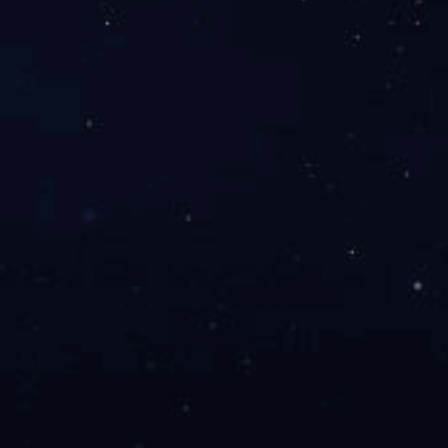
>
>>
区运河路16号
m
oup.com
微信公众号