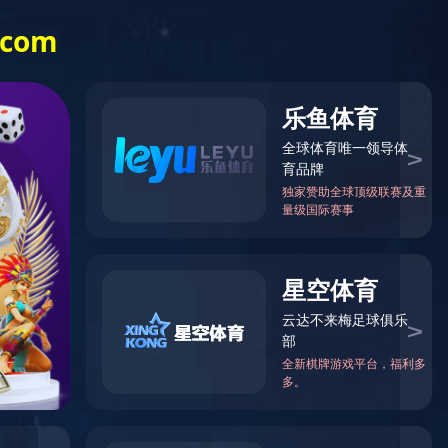
0537-5126000
招标平台
集团产业
产品介绍
企业文化
人才招聘