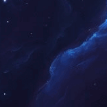
政研会多项荣誉
会印发《关于公布2025年煤炭行业党建思想政治工作优秀课题研究
果荣获三项荣誉。 ...
多措并举创建安全标准化采煤工作面
化工作面建设是保障矿井高效、平稳、安全运行的核心抓手。鹿洼煤矿
、文 ...
度第十一期党员培训班
社会主义思想，进一步提升基层党员队伍的政治素养、理论水平和履职
公司 ...