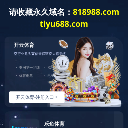
鲁泰先模
鲁泰控股集团“五优一先”事迹展——记集团公司2024年度
优秀共产党员、鲁泰
2025.12.15
|
浏览：339
鲁泰控股集团“五优一先”事迹展——记集团公司2024年度
优秀党员责任区、太
2025.12.15
|
浏览：502
鲁泰控股集团“五优一先”事迹展——记集团公司2024年度
优秀党务工作者、鹿
2025.11.04
|
浏览：558
鲁泰控股集团“五优一先”事迹展——记集团公司2024年度