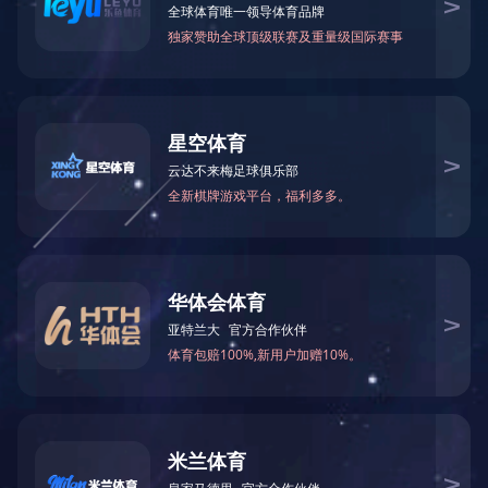
优秀共产党员、鹿洼
2025.10.14
|
浏览：543
鲁泰控股集团“五优一先”事迹展——记集团公司2024年度
优秀党员示范岗、鹿
2025.10.14
|
浏览：626
鲁泰控股集团“五优一先”事迹展——记集团公司2024年度
优秀党员示范岗、研
2025.09.12
|
浏览：666
鲁泰控股集团“五优一先”事迹展——记集团公司2024年度
优秀共产党员、鹿洼
2025.09.01
|
浏览：610
鲁泰控股集团“五优一先”事迹展——记集团公司优秀党务
工作者、鲁泰化学生
2025.09.01
|
浏览：551