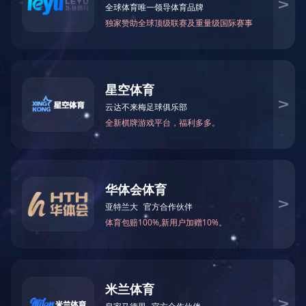
攻坚三季度 决胜下半年 全力以赴完成全年各项目标任务
2026.08.04
|
浏览：159
统筹推进筑堡垒 实干攻坚促发展——记集团公司2025年度
先进基层党组织、鹿洼
2026.08.04
|
浏览：165
鲁泰控股集团召开“攻坚三季度 决胜下半年”工作动员会议
2026.08.04
|
浏览：303
鲁泰控股集团召开2026年上半年述职评议考核会议
2026.08.04
|
浏览：281
初心如磐担使命 数智领航启新程——记全市国资系统优秀
共产党员、鹿洼煤矿
2026.08.04
|
浏览：200
持廉履职 深耕一线——记集团公司2025年度优秀党风廉政
监督员、鲁泰热电第三