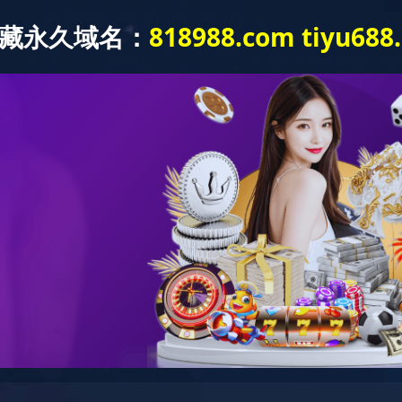
开元(中国)
关于鲁泰
企业党建
新闻中心