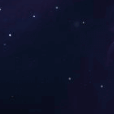
调研结束后，吴晓瑞走访慰问鹿洼煤矿
要对生活充满信心，勇敢面对逆境，并
孔现平表示，感谢工会组织送来的关爱