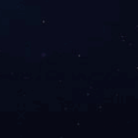
区运河路16号
m
up.com
微信公众号