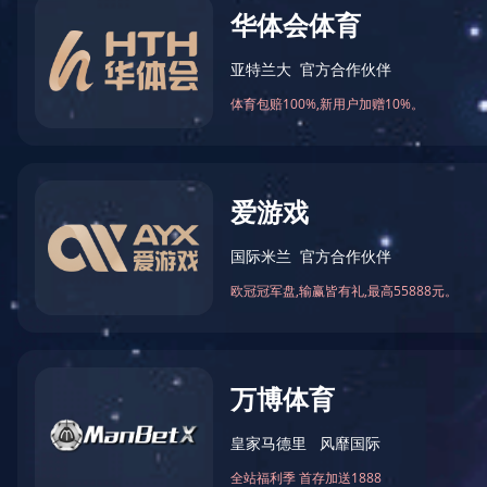
Group News
省能源