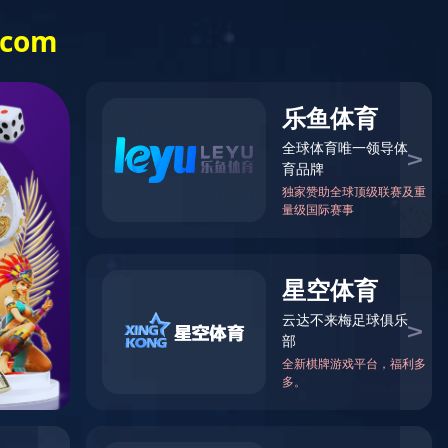
0537-5126000
招标平台
集团产业
产品介绍
企业文化
人才招聘