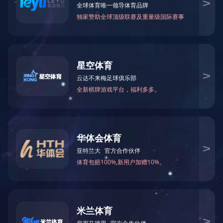
企业概况
|
联系电话
|
微信关注
© 2015-2022 开元官方版网站登录入口 版权所有
鲁ICP备12029946号
网站信息安全投诉举报电话：0537-5126029
邮箱：ltkgkjxxzx@163.com
金年会平台
|
同花顺网页版
|
乐竟平台
|
江南网页版
|
开云手机站官方版网站登录入口
|
网投在线
|
星空
网页版登录入口
|
开云网页版·官方版在线登入
|
星空网页版登录入口
|